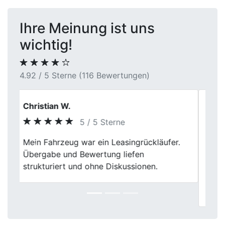
Ihre Meinung ist uns
wichtig!
4.92 / 5 Sterne (116 Bewertungen)
Tobi
5 / 5 Sterne
Ich bin sehr zufrieden mit First Car Center.
Previous
Next
Sie haben meinen Gebrauchtwagen in
Unna zum besten Preis gekauft.
Transparente Abwicklung und ein
freundliches Team. Gerne wieder!