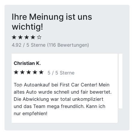
Ihre Meinung ist uns
wichtig!
4.92 / 5 Sterne (116 Bewertungen)
Svenja Ahrens
5 / 5 Sterne
Previous
Next
Servus, wolte mich bei dem Team für die
unkomplizierte Abwicklung bedanken,
kommen garantiert wieder auf sie zurück.