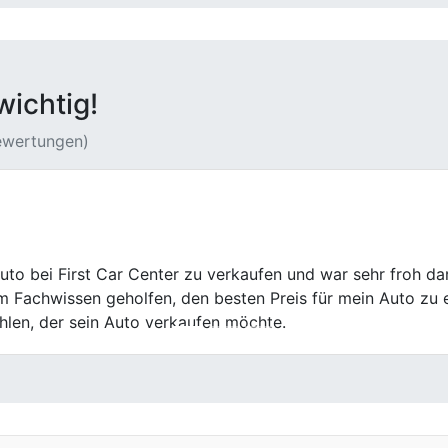
wichtig!
Bewertungen)
er! Mein altes Auto wurde schnell und fair bewertet. Die A
nn ich nur empfehlen!