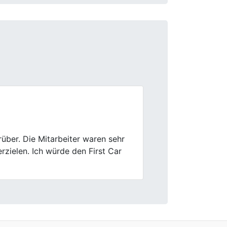
Next
bwicklung war total unkompliziert