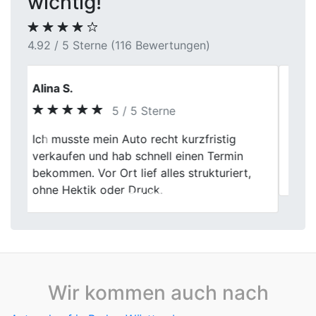
wichtig!
4.92 / 5 Sterne (116 Bewertungen)
Jasmin S.
5 / 5 Sterne
Previous
Next
Hab nicht viel erwartet und wurde positiv
überrascht. Hier ging der Verkauf zügig
und ohne Stress.
Wir kommen auch nach
Autoankauf in Baden-Württemberg