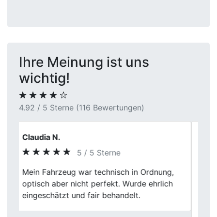
Ihre Meinung ist uns
wichtig!
4.92 / 5 Sterne (116 Bewertungen)
Timo M.
5 / 5 Sterne
Mein Autoverkauf an First Car Center war
Previous
Next
wirklich problemlos. Die Bewertung meines
Wagens war fair, und die gesamte
Abwicklung verlief reibungslos. Empfehle