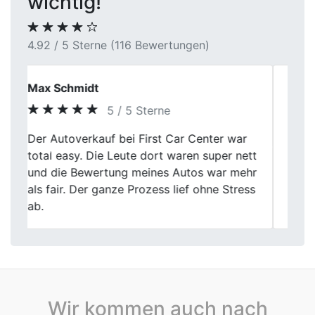
wichtig!
4.92 / 5 Sterne (116 Bewertungen)
Thomas W.
5 / 5 Sterne
Der Verkauf meines Fahrzeugs verlief von
Previous
Next
Anfang an strukturiert. Zustand,
Laufleistung und Ausstattung wurden
sachlich bewertet und transparent
erläutert.
Wir kommen auch nach