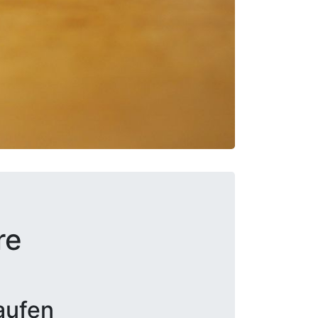
re
aufen