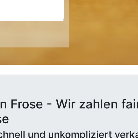
n Frose - Wir zahlen fai
se
hnell und unkompliziert verk