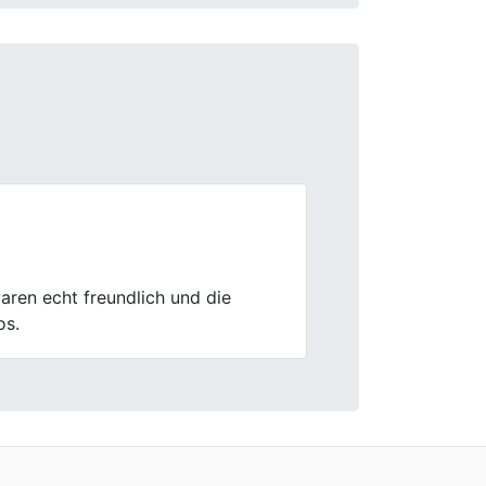
Next
mte Ablauf war effizient und gut