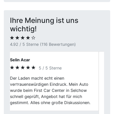
Ihre Meinung ist uns
wichtig!
4.92 / 5 Sterne (116 Bewertungen)
Andrej
5 / 5 Sterne
Zuverlässiger Autoankauf, auf den man
sich verlassen kann! First hat meinen
Previous
Next
defekten Wagen abgekauft, ohne dass ich
mich um Reparaturen kümmern musste.
Die faire Bewertung und die schnelle
Abwicklung haben mich beeindruckt.