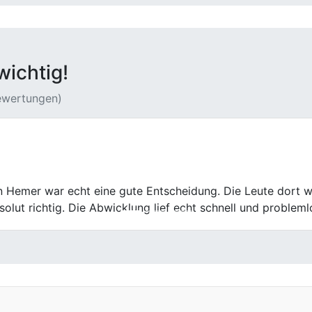
wichtig!
Bewertungen)
en verkauft! Der Händler hat mir ein faires Angebot gema
beiter waren mega hilfsbereit und haben mir bei allen Papier
 Schnürchen. Vielen Dank!