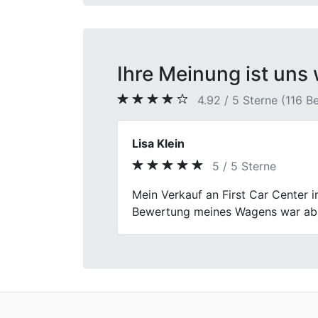
Ihre Meinung ist uns 
4.92 / 5 Sterne (116 
Finn
5 / 5 Sterne
Previous
Endlich habe ich meinen Zweitwag
verlief total entspannt. Die Mitar
an meiner Seite ging alles wie am