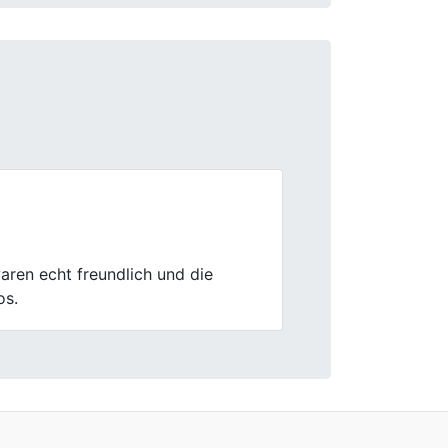
Next
cht und die gesamte Abwicklung
kram geholfen. Mit First Car Center