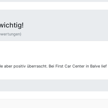
wichtig!
Bewertungen)
vice von First Car Center in Hemer. Faire Bewertung und di
tos ging problemlos über die Bühne.