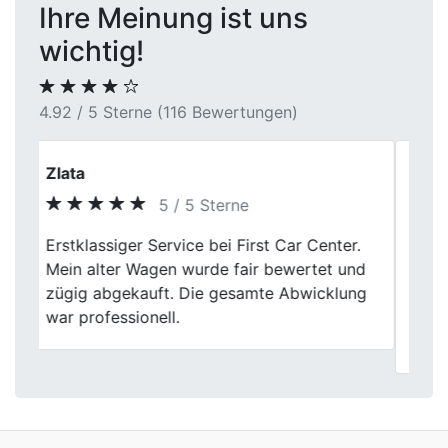
Ihre Meinung ist uns
wichtig!
4.92 / 5 Sterne (116 Bewertungen)
Heinrich Baumann
5 / 5 Sterne
Nach meiner Erfahrung arbeitet das First
Previous
Next
Car Center sehr strukturiert. Die
Bewertung erfolgte sachlich, Rückfragen
wurden ruhig und verständlich
beantwortet.