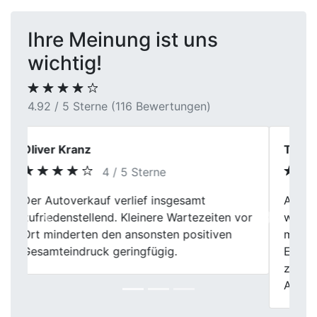
Ihre Meinung ist uns
wichtig!
4.92 / 5 Sterne (116 Bewertungen)
Tobias Wernecke
5 / 5 Sterne
Auto verkauft, Geld erhalten – so einfach
war das beim First Car Center. Ich hatte
Previous
Next
meinen Kombi schon länger inseriert, ohne
Erfolg. Hier lief alles professionell und
zügig. Besonders gut: keine versteckten
Abzüge beim Ankaufspreis.