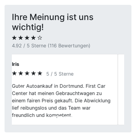
Ihre Meinung ist uns
wichtig!
4.92 / 5 Sterne (116 Bewertungen)
Uwe S.
5 / 5 Sterne
Kilometerstand, Ausstattung und
Previous
Next
Pflegezustand wurden realistisch
eingeschätzt. Man hatte nicht das Gefühl,
dass etwas schön- oder schlechtgeredet
wird.