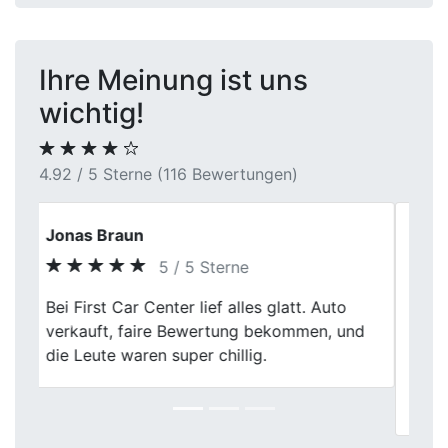
Ihre Meinung ist uns
wichtig!
4.92 / 5 Sterne (116 Bewertungen)
Simon Herrmann
5 / 5 Sterne
Ich war wirklich überrascht, wie einfach
Previous
Next
der Verkauf bei First Car Center in war.
Faire Bewertung, nette Leute und alles lief
ohne Probleme. Kann ich nur
weiterempfehlen!