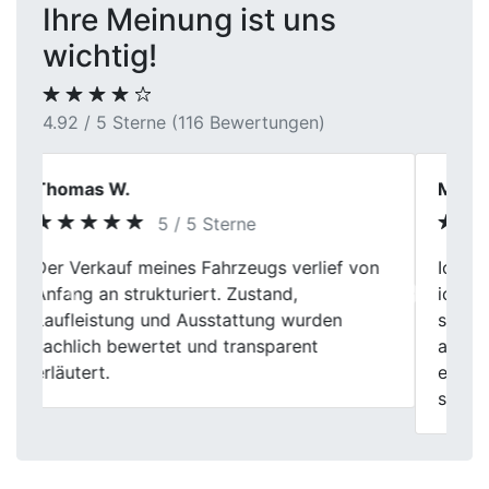
Ihre Meinung ist uns
wichtig!
4.92 / 5 Sterne (116 Bewertungen)
Martin P.
5 / 5 Sterne
Ich habe meinen Kombi hier verkauft, weil
ich mir den ganzen Stress mit Inseraten
Previous
Next
sparen wollte. Auto wurde gründlich
angeschaut, der Zustand realistisch
eingeschätzt und am Ende war alles
schnell erledigt.