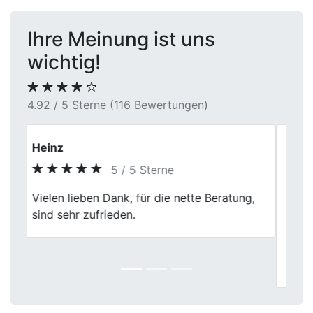
Ihre Meinung ist uns
wichtig!
4.92 / 5 Sterne (116 Bewertungen)
Laura Neumann
5 / 5 Sterne
Der Verkauf meines Autos bei First Car
Previous
Next
Center war eine gute Erfahrung. Die
Bewertung war fair und die Mitarbeiter
waren sehr hilfsbereit. Alles ging zügig und
ohne Probleme.