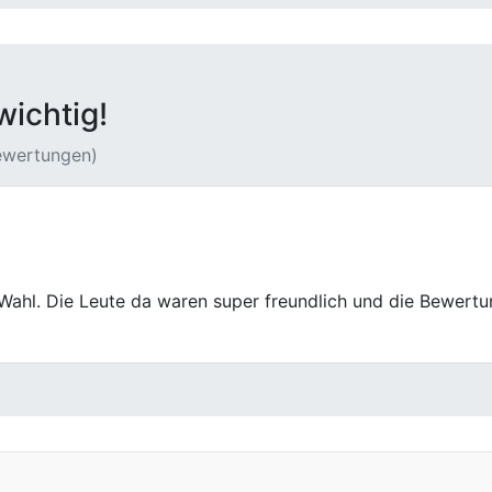
wichtig!
Bewertungen)
irstCarCenter verkauft und war echt zufrieden. Die Bewertu
 waren voll chillig und haben mich unterstützt, der Verkau
er schnell und unkompliziert sein Auto abgeben will.