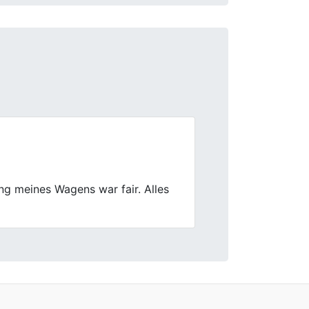
Next
ng war fair und ich hab das Geld
f war voll easy. Ich würde den