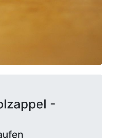
olzappel -
aufen