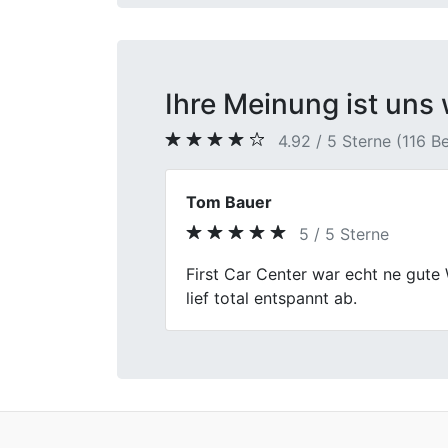
Ihre Meinung ist uns 
4.92 / 5 Sterne (116 
Jens
5 / 5 Sterne
Previous
Hab meinen alten Schlitten beim F
direkt vor Ort bekommen. Die Jungs
FirstCarCenter jedem empfehlen, d