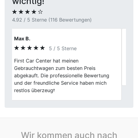
wichtig!
4.92 / 5 Sterne (116 Bewertungen)
Svenja Ahrens
5 / 5 Sterne
Previous
Next
Servus, wolte mich bei dem Team für die
unkomplizierte Abwicklung bedanken,
kommen garantiert wieder auf sie zurück.
Wir kommen auch nach
Autoankauf in Baden-Württemberg