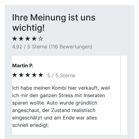
Ihre Meinung ist uns
wichtig!
4.92 / 5 Sterne (116 Bewertungen)
Lena Schulz
5 / 5 Sterne
Der Autoankauf bei First Car Center in
Hamm war für mich die beste
Previous
Next
Entscheidung. Die Mitarbeiter waren
freundlich und die Bewertung meines
Wagens war fair. Die Abwicklung war
unkompliziert und schnell.