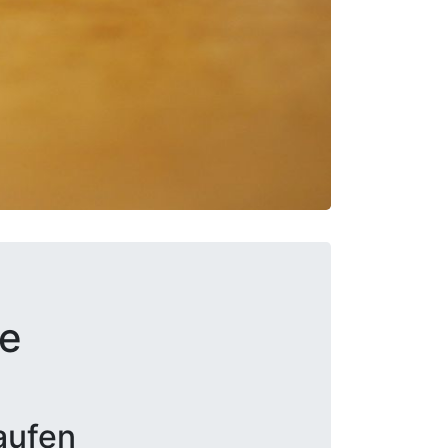
re
aufen