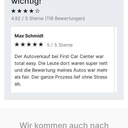
wichtig!
4.92 / 5 Sterne (116 Bewertungen)
Robin F.
5 / 5 Sterne
First rockt den Autoankauf! Die Jungs
Previous
Next
haben meinen Unfallwagen zum besten
Preis gekauft. Kein langes Hin und Her,
einfach professionell und schnell erledigt.
Daumen hoch!
Wir kommen auch nach