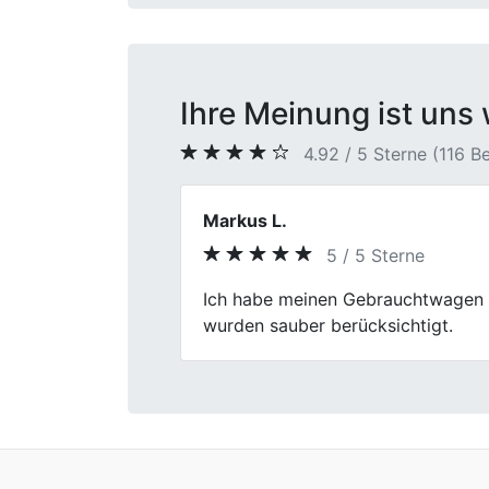
Ihre Meinung ist uns 
4.92 / 5 Sterne (116 
Anna-Lena Müller
5 / 5 Sterne
Previous
Ich war angenehm überrascht von m
Bewertung meines alten Wagens war
weiterempfehlen!