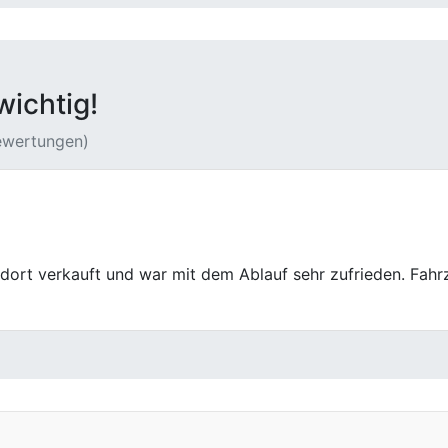
wichtig!
Bewertungen)
einem Verkauf bei First Car Center in Hemer. Die Leute do
 fair. Die Abwicklung ging fix und ohne Komplikationen üb