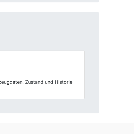
Next
rt waren echt freundlich und die
er die Bühne. Kann ich nur