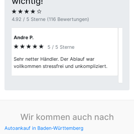
wichtig!
4.92 / 5 Sterne (116 Bewertungen)
Thomas Lehner
5 / 5 Sterne
Previous
Next
Der Fahrzeugverkauf wurde effizient und
sachlich durchgeführt. Die Bewertung war
transparent und gut begründet.
Wir kommen auch nach
Autoankauf in Baden-Württemberg