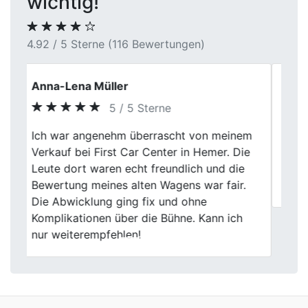
wichtig!
4.92 / 5 Sterne (116 Bewertungen)
Kerstin
5 / 5 Sterne
Gut gemacht! First Car Center hat meinen
Previous
Next
defekten Wagen abgekauft und mich
positiv überrascht. Die Abwicklung war
schnell, und das Team war kompetent.
Wir kommen auch nach