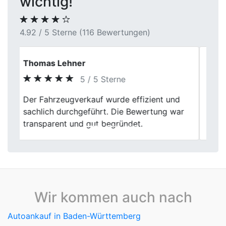
wichtig!
4.92 / 5 Sterne (116 Bewertungen)
Roberto
5 / 5 Sterne
Previous
Next
Hat super geklappt, meinen alten Wagen
bei First Car Center loszuwerden. Die
Abwicklung war unkompliziert und fair.
Wir kommen auch nach
Autoankauf in Baden-Württemberg