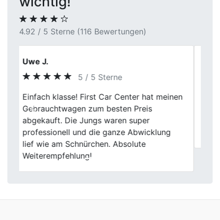
wichtig!
4.92 / 5 Sterne (116 Bewertungen)
Nadine M.
5 / 5 Sterne
Der Autoverkauf bei First Car Center war
Previous
Next
ein echter Glücksgriff. Sie haben meinen
Unfallwagen in Kamen professionell
bewertet und problemlos abgeholt.
Wir kommen auch nach