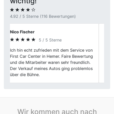
wichtig!
4.92 / 5 Sterne (116 Bewertungen)
Sarah L.
4 / 5 Sterne
First Car Center in Lünen hat meinen alten
Previous
Next
Wagen fair bewertet und zum guten Preis
abgekauft. Die Abwicklung war
reibungslos, jedoch gibt es immer Raum
für kleine Verbesserungen.
Wir kommen auch nach