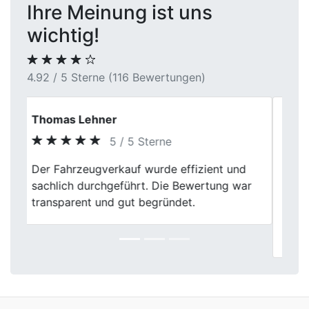
Ihre Meinung ist uns
wichtig!
4.92 / 5 Sterne (116 Bewertungen)
Laura Neumann
5 / 5 Sterne
Der Verkauf meines Autos bei First Car
Previous
Next
Center war eine gute Erfahrung. Die
Bewertung war fair und die Mitarbeiter
waren sehr hilfsbereit. Alles ging zügig und
ohne Probleme.