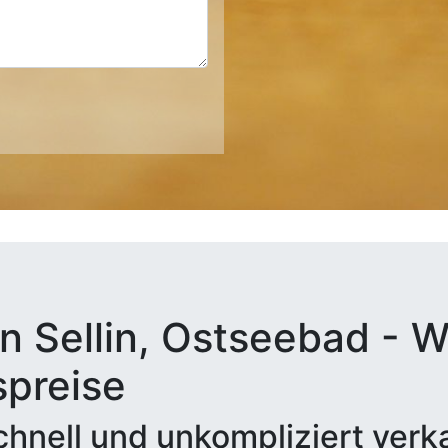
n Sellin, Ostseebad - W
spreise
hnell und unkompliziert verk