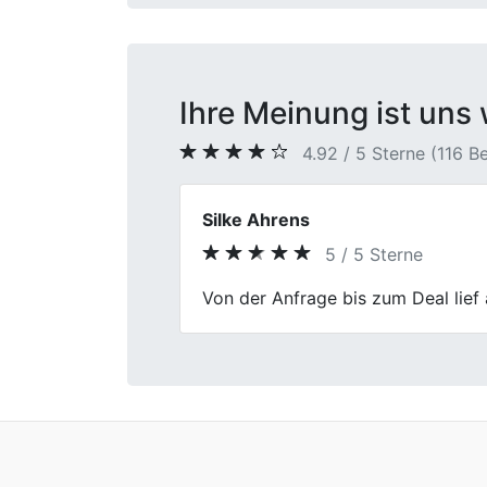
Ihre Meinung ist uns 
4.92 / 5 Sterne (116 
Kerstin
5 / 5 Sterne
Previous
Gut gemacht! First Car Center hat
und das Team war kompetent.