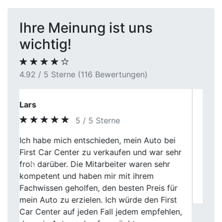
Ihre Meinung ist uns
wichtig!
4.92 / 5 Sterne (116 Bewertungen)
Kevin Meier
5 / 5 Sterne
First Car Center hat mich nicht enttäuscht.
Previous
Next
Die Bewertung meines Autos war fair und
die Mitarbeiter waren äußerst freundlich.
Der ganze Prozess war unkompliziert und
schnell erledigt.