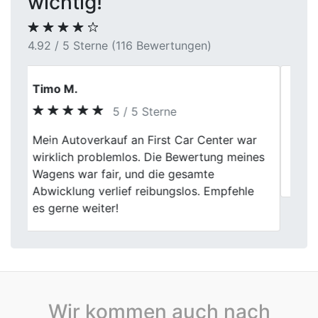
wichtig!
4.92 / 5 Sterne (116 Bewertungen)
Daniela Escher
5 / 5 Sterne
Previous
Next
Rundum zufrieden, an alle Abmachungen
gehalten, werden unsere Autos nur noch
hier verkaufen, weiter so.
Wir kommen auch nach
Autoankauf in Baden-Württemberg