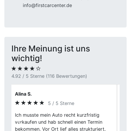
info@firstcarcenter.de
Ihre Meinung ist uns
wichtig!
4.92 / 5 Sterne (116 Bewertungen)
Tobias Wernecke
5 / 5 Sterne
Auto verkauft, Geld erhalten – so einfach
war das beim First Car Center. Ich hatte
Previous
Next
meinen Kombi schon länger inseriert, ohne