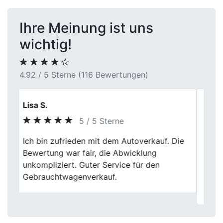
Ihre Meinung ist uns
wichtig!
4.92 / 5 Sterne (116 Bewertungen)
Simon Herrmann
5 / 5 Sterne
Ich war wirklich überrascht, wie einfach
Previous
Next
der Verkauf bei First Car Center in war.
Faire Bewertung, nette Leute und alles lief
ohne Probleme. Kann ich nur
weiterempfehlen!