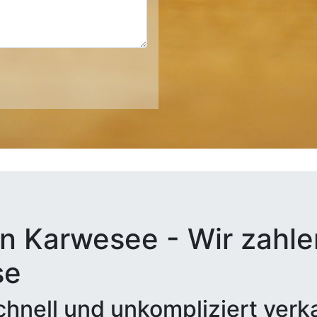
n Karwesee - Wir zahlen
se
hnell und unkompliziert verk