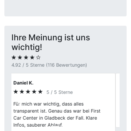
Ihre Meinung ist uns
wichtig!
4.92 / 5 Sterne (116 Bewertungen)
Heike B.
5 / 5 Sterne
Previous
Next
Angenehme Atmosphäre, sachliches
Gespräch, keine Überraschungen. Für mich
war das genau richtig.