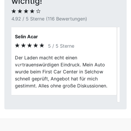
wichtig!
4.92 / 5 Sterne (116 Bewertungen)
Patrick D.
5 / 5 Sterne
Ich habe meinen alten BMW verkauft, der
schon einiges an Kilometern runter hatte.
Previous
Next
Die Bewertung war nachvollziehbar und
wurde ruhig erklärt. Am Ende ging der
Verkauf deutlich unkomplizierter über die
Bühne, als ich gedacht hatte.