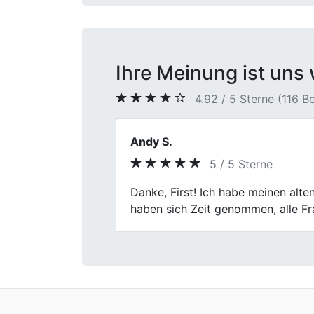
Ihre Meinung ist uns 
4.92 / 5 Sterne (116 
Marcus
5 / 5 Sterne
Previous
Verlässlicher Partner! First Car 
war transparent und professionell.