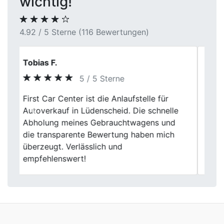
wichtig!
4.92 / 5 Sterne (116 Bewertungen)
Tobias Wernecke
5 / 5 Sterne
Auto verkauft, Geld erhalten – so einfach
war das beim First Car Center. Ich hatte
Previous
Next
meinen Kombi schon länger inseriert, ohne
Erfolg. Hier lief alles professionell und
zügig. Besonders gut: keine versteckten
Abzüge beim Ankaufspreis.