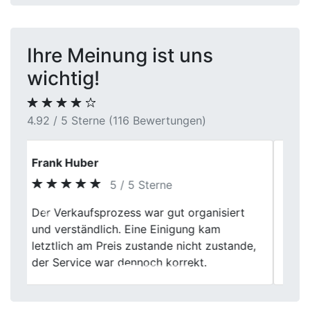
Ihre Meinung ist uns
wichtig!
4.92 / 5 Sterne (116 Bewertungen)
Herr Freitag
5 / 5 Sterne
Daumen hoch! First Car Center hat meinen
Previous
Next
defekten Wagen flott abgeholt und
ordentlich bezahlt. Alles lief smooth, echt
zuverlässig.