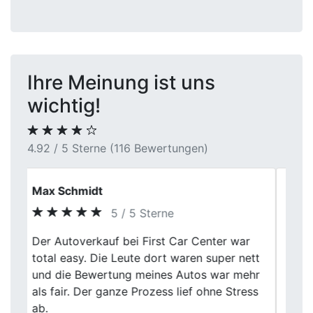
Ihre Meinung ist uns
wichtig!
4.92 / 5 Sterne (116 Bewertungen)
Simon Herrmann
5 / 5 Sterne
Ich war wirklich überrascht, wie einfach
Previous
Next
der Verkauf bei First Car Center in war.
Faire Bewertung, nette Leute und alles lief
ohne Probleme. Kann ich nur
weiterempfehlen!