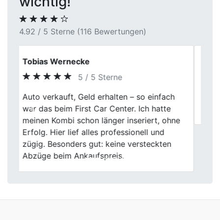
wichtig!
4.92 / 5 Sterne (116 Bewertungen)
Heinz
5 / 5 Sterne
Previous
Next
Vielen lieben Dank, für die nette Beratung,
sind sehr zufrieden.
Wir kommen auch nach
Autoankauf in Baden-Württemberg
Autoankauf in Bayern