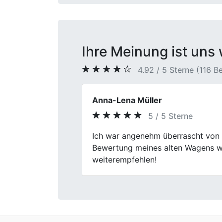
Ihre Meinung ist uns 
4.92 / 5 Sterne (116 
Nadine M.
5 / 5 Sterne
Previous
Der Autoverkauf bei First Car Cen
und problemlos abgeholt.