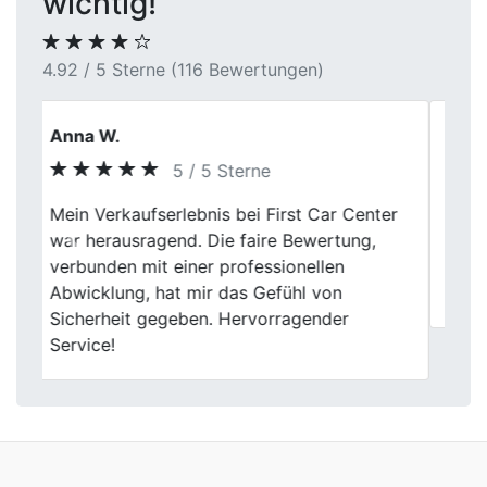
wichtig!
4.92 / 5 Sterne (116 Bewertungen)
Alina S.
5 / 5 Sterne
Ich musste mein Auto recht kurzfristig
Previous
Next
verkaufen und hab schnell einen Termin
bekommen. Vor Ort lief alles strukturiert,
ohne Hektik oder Druck.
Wir kommen auch nach