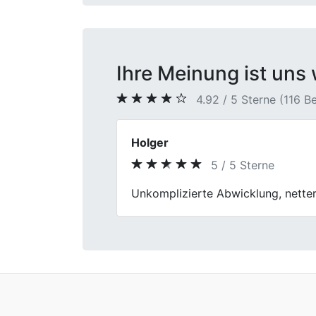
Ihre Meinung ist uns 
4.92 / 5 Sterne (116 
Burkhard S.
5 / 5 Sterne
Previous
Autoverkauf ohne Stress! First Ca
problemlos, und das Team war freu