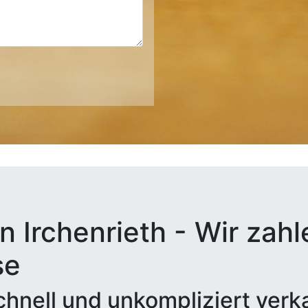
 Irchenrieth - Wir zahl
se
hnell und unkompliziert verk