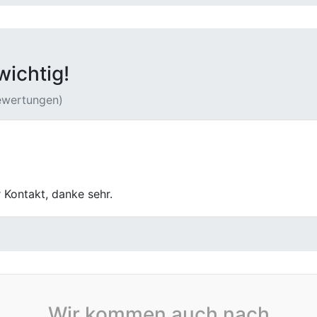
wichtig!
Bewertungen)
r Center hat meinen alten Wagen zu einem fairen Preis gek
ndlich.