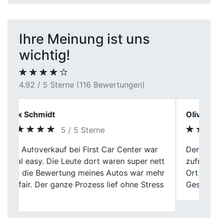
Ihre Meinung ist uns
wichtig!
4.92 / 5 Sterne (116 Bewertungen)
Oliver Kranz
4 / 5 Sterne
Der Autoverkauf verlief insgesamt
Previous
Next
zufriedenstellend. Kleinere Wartezeiten vor
Ort minderten den ansonsten positiven
Gesamteindruck geringfügig.