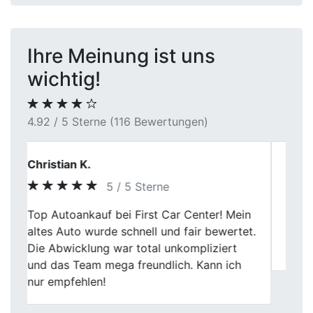
Ihre Meinung ist uns
wichtig!
4.92 / 5 Sterne (116 Bewertungen)
Ronja
5 / 5 Sterne
Previous
Next
Mein Autoverkauf bei First Car Center war
top. Fairer Preis, schnelle Abholung, und
das Team war freundlich. Ich bin zufrieden.