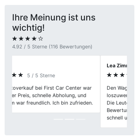
Ihre Meinung ist uns
wichtig!
4.92 / 5 Sterne (116 Bewertungen)
Lea Zimmermann
5 / 5 Sterne
Den Wagen bei First Car Center in Werne
Previous
Next
loszuwerden war eine gute Entscheidung.
Die Leute dort waren mega nett und die
Bewertung war echt gerecht. Alles ging
schnell und unkompliziert über die Bühne.