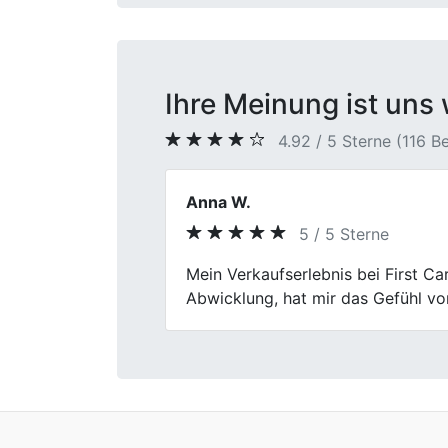
Ihre Meinung ist uns 
4.92 / 5 Sterne (116 
Burkhard S.
5 / 5 Sterne
Previous
Autoverkauf ohne Stress! First Ca
problemlos, und das Team war freu