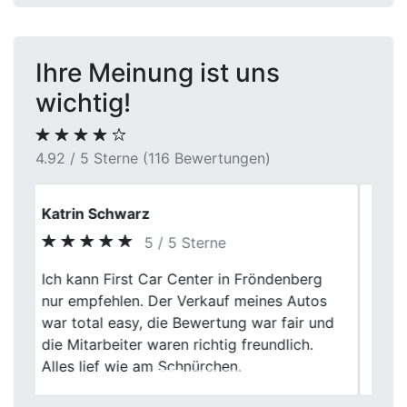
Ihre Meinung ist uns
wichtig!
4.92 / 5 Sterne (116 Bewertungen)
Tobi
5 / 5 Sterne
Ich bin sehr zufrieden mit First Car Center.
Previous
Next
Sie haben meinen Gebrauchtwagen in
Unna zum besten Preis gekauft.
Transparente Abwicklung und ein
freundliches Team. Gerne wieder!